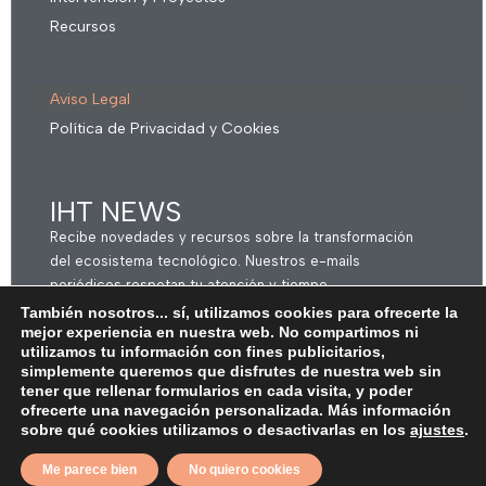
Recursos
Aviso Legal
Política de Privacidad y Cookies
IHT NEWS
Recibe novedades y recursos sobre la transformación
del ecosistema tecnológico. Nuestros e-mails
periódicos respetan tu atención y tiempo
También nosotros... sí, utilizamos cookies para ofrecerte la
mejor experiencia en nuestra web. No compartimos ni
utilizamos tu información con fines publicitarios,
simplemente queremos que disfrutes de nuestra web sin
SUSCRIBIRME
tener que rellenar formularios en cada visita, y poder
ofrecerte una navegación personalizada. Más información
sobre qué cookies utilizamos o desactivarlas en los
ajustes
.
Me parece bien
No quiero cookies
©2024 IHT. Todos los derechos reservados. Fuente imágenes: unsplash.com.